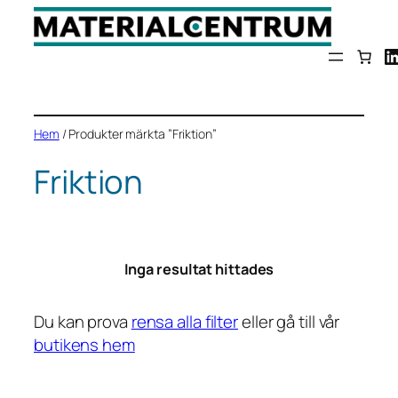
Hoppa
till
L
innehåll
Hem
/ Produkter märkta ”Friktion”
Friktion
Inga resultat hittades
Du kan prova
rensa alla filter
eller gå till vår
butikens hem